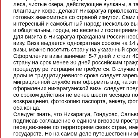
леса, чистые озера, действующие вулканы, а 
плантации кофе, делают Никарагуа привлекате
готовых знакомиться со страной изнутри. Сами
интересный и самобытный народ: несколько вы
и общительны, горды, но веселы и гостеприимн
Для визита в Никарагуа гражданам России не
визу. Виза выдается однократная сроком на 14
визы, можно посетить страну на указанный срок
Оформление визы занимает 5-7 дней и стоит 40
страну на срок менее 30 дней российским граж
процедуру регистрации не требуется. В случае
дольше тридцатидневного срока следует зарег
миграционной службе или оформить вид на жит
оформления никарагуанской визы следует пред
со сроком действия не менее шести месяцев п
возвращения, фотокопию паспорта, анкету, фо
оба конца.
Следует знать, что Никарагуа, Гондурас, Сальв
подписав соглашение о едином визовом прост
передвижение по территориям своих стран, име
государств. Но на самом деле путешественники