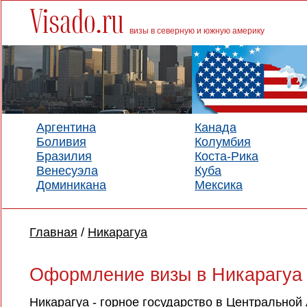
визы в северную и южную америку
Аргентина
Канада
Боливия
Колумбия
Бразилия
Коста-Рика
Венесуэла
Куба
Доминикана
Мексика
Главная
/
Никарагуа
Оформление визы в Никарагуа
Никарагуа - горное государство в Центральной